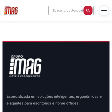
Início
Produtos
Cadeiras Corporativas
Sobre Nós
Mesas Executivas
Blog
Estações de Trabalho
Contato
Especializada em soluções inteligentes, ergonômicas e
Sala de Reunião
elegantes para escritórios e home offices.
Home Office