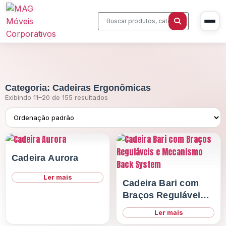
Categoria: Cadeiras Ergonômicas
Início
Exibindo 11–20 de 155 resultados
Produtos
Cadeiras Corporativas
Sobre Nós
Cadeira Aurora
Mesas Executivas
Blog
Ler mais
Estações de Trabalho
Cadeira Bari com
Contato
Braços Reguláveis e
Sala de Reunião
Mecanismo Back
Ler mais
Home Office
System