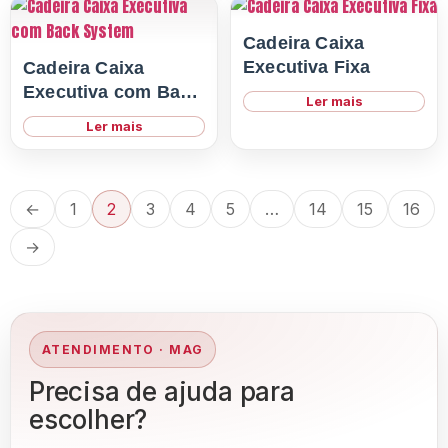
Cadeira Caixa
Executiva Fixa
Cadeira Caixa
Executiva com Back
Ler mais
System
Ler mais
←
1
2
3
4
5
…
14
15
16
→
ATENDIMENTO · MAG
Precisa de ajuda para
escolher?