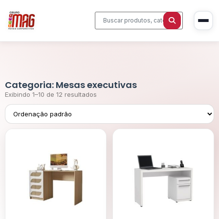
Categoria: Mesas executivas
Início
Exibindo 1–10 de 12 resultados
Produtos
Cadeiras Corporativas
Sobre Nós
Mesas Executivas
Blog
Estações de Trabalho
Contato
Sala de Reunião
Home Office