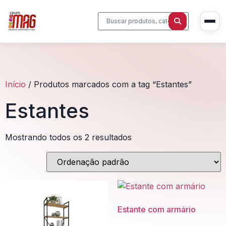
Início
/ Produtos marcados com a tag “Estantes”
Início
Estantes
Produtos
Mostrando todos os 2 resultados
Cadeiras Corporativas
Sobre Nós
Mesas Executivas
Blog
Estações de Trabalho
Contato
Sala de Reunião
Estante com armário
Home Office