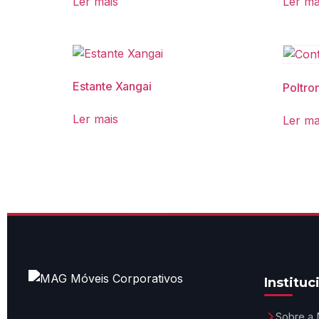
Ler mais
Ler ma
Sala de Reunião
Home Office
Acessórios
Estante Xangai
Poltro
Ler mais
Ler ma
Instituc
Sobre a