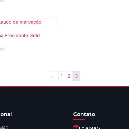
is
na Presidente Gold
is
←
1
2
3
ional
Contato
 MAG
Loja MAG