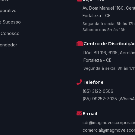
Av. Dom Manuel 1180, Cen
porativo
Fortaleza - CE
e Sucesso
Segunda à sexta: 8h às 17h
Sábado: das 8h às 13h
e Conosco
Centro de Distribuiçã
vendedor
Ród. BR 116, 6135, Aerolâ
Fortaleza - CE
Segunda à sexta: 8h às 17
Telefone
(85) 3122-0506
(85) 99252-7035 (Whats
E-mail
sdr@magmoveiscorporativ
comercial@magmoveiscorp