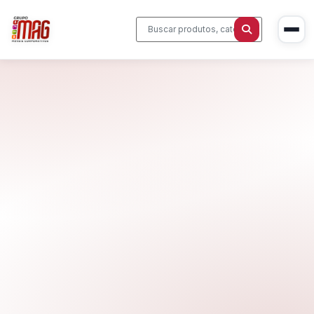
Início
Produtos
Cadeiras Corporativas
Sobre Nós
Mesas Executivas
Blog
Estações de Trabalho
Contato
Sala de Reunião
Home Office