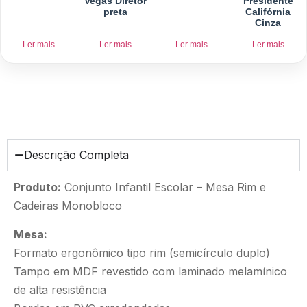
Vegas Diretor
Presidente
preta
Califórnia
Cinza
Ler mais
Ler mais
Ler mais
Ler mais
Descrição Completa
Produto:
Conjunto Infantil Escolar – Mesa Rim e
Cadeiras Monobloco
Mesa:
Formato ergonômico tipo rim (semicírculo duplo)
Tampo em MDF revestido com laminado melamínico
de alta resistência