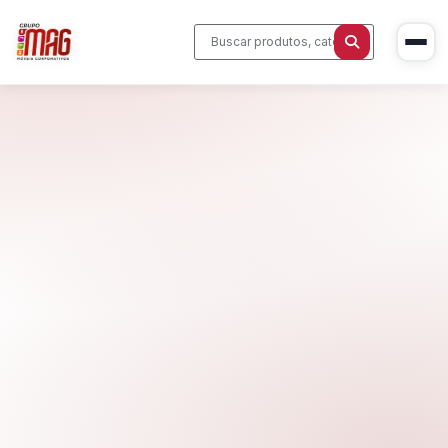
Início
Produtos
Cadeiras Corporativas
Sobre Nós
Mesas Executivas
Blog
Estações de Trabalho
Contato
Sala de Reunião
Home Office