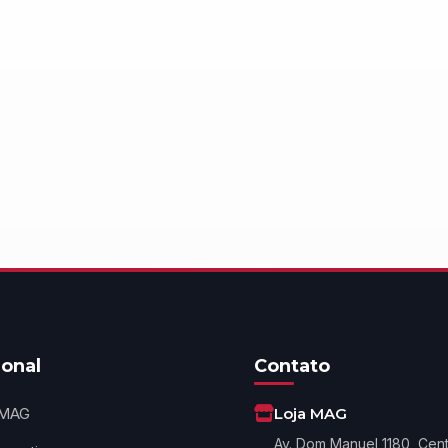
ional
Contato
 MAG
Loja MAG
Av. Dom Manuel 1180, Cen