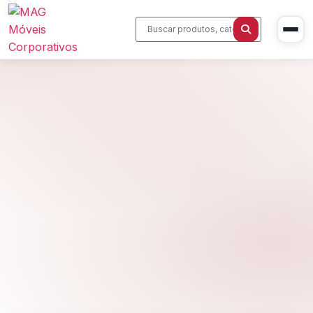
Início
Produtos
Cadeiras Corporativas
Sobre Nós
Mesas Executivas
Blog
Estações de Trabalho
Contato
Sala de Reunião
Home Office