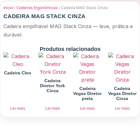
Acessórios
Início
/
Cadeiras Ergonômicas
/ Cadeira MAG Stack Cinza
CADEIRA MAG STACK CINZA
Cadeira empilhável MAG Stack Cinza — leve, prática e
durável.
Produtos relacionados
Cadeira Cleo
Cadeira
Diretor York
Cadeira
Cadeira
Cinza
Vegas Diretor
Vegas Diretor
preta
Cinza
Ler mais
Ler mais
Ler mais
Ler mais